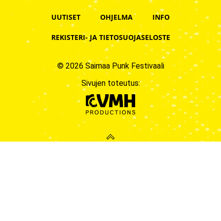
UUTISET
OHJELMA
INFO
REKISTERI- JA TIETOSUOJASELOSTE
© 2026 Saimaa Punk Festivaali
Sivujen toteutus:
Close
this
modul
Tiedote: Saimaan Sävel soi
jälleen!