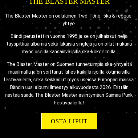
THE BLASTER MASTER
The Blaster Master on oululainen Two-Tone -ska & reggae-
yhtye.
Bändi perustettiin vuonna 1995 ja se on julkaissut neljä
täyspitkää albumia sekä lukuisia singlejä ja on ollut mukana
myös useilla kansainvälisillä ska-kokoelmilla.
The Blaster Master on Suomen tunnetuimpia ska-yhtyeitä
maailmalla ja on soittanut lähes kaikilla isoilla kotimaisilla
festivaaleilla, sekä keikkaillut myös useissa Euroopan maissa.
Bändin uusi albumi ilmestyy alkuvuodesta 2026. Erittäin
nastaa saada The Blaster Master esiintymään Saimaa Punk
Festivaaleille!
OSTA LIPUT