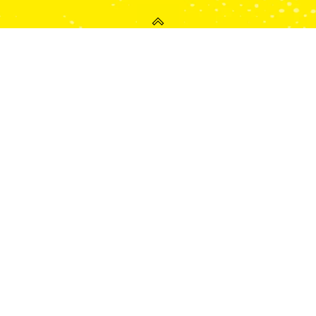
Close
this
modul
Tiedote: Saimaan Sävel soi
jälleen!
Saimaan Sävel soi jälleen – toiminta jatkuu uuden
taustayrityksen voimin!
Meillä on upeita uutisia: Saimaan Sävelen tarina jatkuu!
Toimintamme siirtyy uuden taustayrityksen, Minä
määrään Oy:n, alaisuuteen ja jatkamme musiikin juhlaa
täydellä teholla. Jatkamme toimintaa Saimaan Sävel -
nimellä 🎶
Kaikki kalenterissa olevat tapahtumat ja keikat toteutuvat
aiemman suunnitelman mukaisesti. Myös lipunmyynti