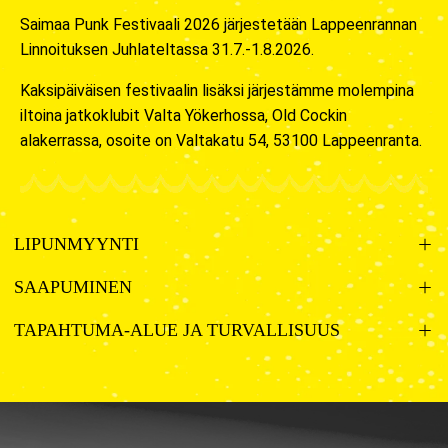
Saimaa Punk Festivaali 2026 järjestetään Lappeenrannan
Linnoituksen Juhlateltassa 31.7.-1.8.2026.
Kaksipäiväisen festivaalin lisäksi järjestämme molempina
iltoina jatkoklubit Valta Yökerhossa, Old Cockin
alakerrassa, osoite on Valtakatu 54, 53100 Lappeenranta.
LIPUNMYYNTI
SAAPUMINEN
TAPAHTUMA-ALUE JA TURVALLISUUS